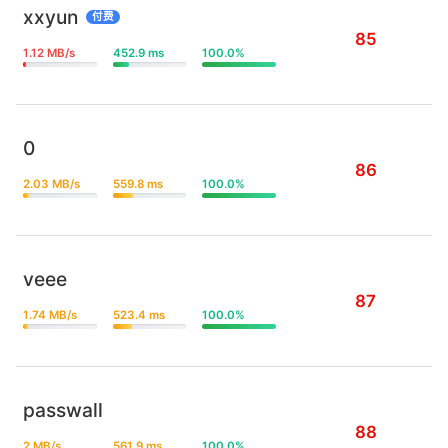
xxyun
付费
85
1.12 MB/s
452.9 ms
100.0%
0
86
2.03 MB/s
559.8 ms
100.0%
veee
87
1.74 MB/s
523.4 ms
100.0%
passwall
88
2 MB/s
561.9 ms
100.0%