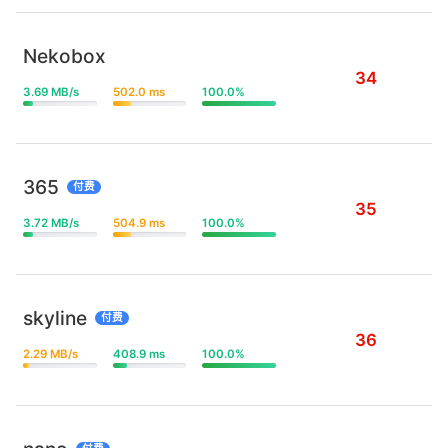
Nekobox
34
3.69 MB/s
502.0 ms
100.0%
365
付费
35
3.72 MB/s
504.9 ms
100.0%
skyline
付费
36
2.29 MB/s
408.9 ms
100.0%