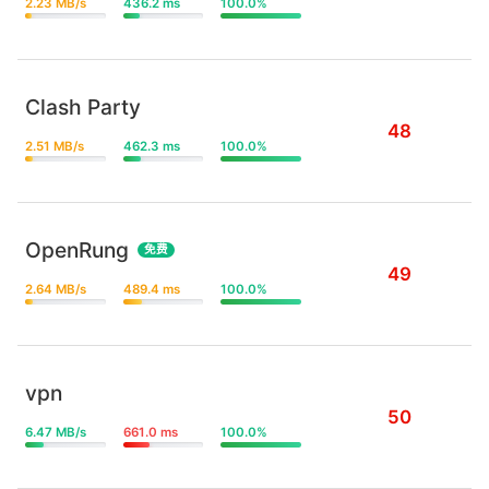
2.23 MB/s
436.2 ms
100.0%
Clash Party
48
2.51 MB/s
462.3 ms
100.0%
OpenRung
免费
49
2.64 MB/s
489.4 ms
100.0%
vpn
50
6.47 MB/s
661.0 ms
100.0%