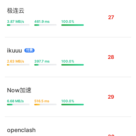
极连云
27
3.87 MB/s
461.9 ms
100.0%
ikuuu
付费
28
2.63 MB/s
397.7 ms
100.0%
Now加速
29
6.68 MB/s
516.5 ms
100.0%
openclash