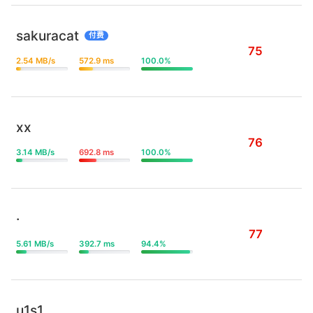
sakuracat
付费
75
2.54 MB/s
572.9 ms
100.0%
xx
76
3.14 MB/s
692.8 ms
100.0%
·
77
5.61 MB/s
392.7 ms
94.4%
u1s1