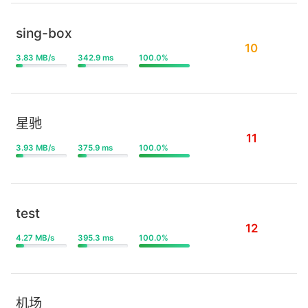
sing-box
10
3.83 MB/s
342.9 ms
100.0%
星驰
11
3.93 MB/s
375.9 ms
100.0%
test
12
4.27 MB/s
395.3 ms
100.0%
机场