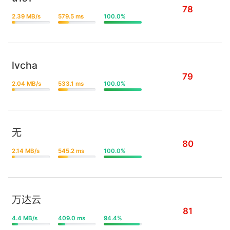
78
2.39 MB/s
579.5 ms
100.0%
lvcha
79
2.04 MB/s
533.1 ms
100.0%
无
80
2.14 MB/s
545.2 ms
100.0%
万达云
81
4.4 MB/s
409.0 ms
94.4%