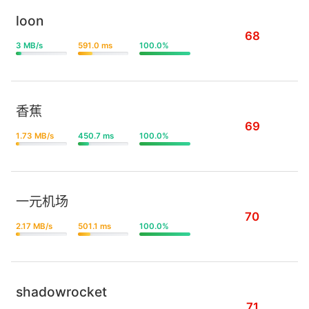
loon
68
3 MB/s
591.0 ms
100.0%
香蕉
69
1.73 MB/s
450.7 ms
100.0%
一元机场
70
2.17 MB/s
501.1 ms
100.0%
shadowrocket
71