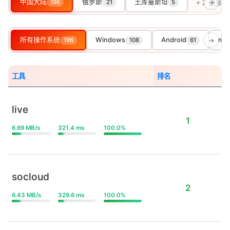
中国大陆
俄罗斯
土库曼斯坦
196
21
5
→
+ 2 更多
所有操作系统
Windows
Android
ma
196
108
61
→
工具
排名
live
1
6.69 MB/s
321.4 ms
100.0%
socloud
2
6.43 MB/s
329.6 ms
100.0%