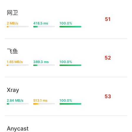
网卫
51
2 MB/s
418.5 ms
100.0%
飞鱼
52
1.65 MB/s
389.3 ms
100.0%
Xray
53
2.84 MB/s
513.1 ms
100.0%
Anycast