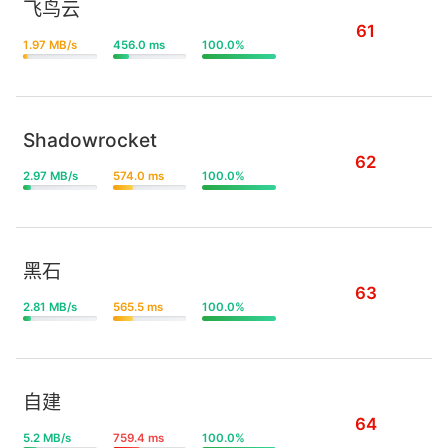
飞鸟云
61
1.97 MB/s
456.0 ms
100.0%
Shadowrocket
62
2.97 MB/s
574.0 ms
100.0%
黑石
63
2.81 MB/s
565.5 ms
100.0%
自建
64
5.2 MB/s
759.4 ms
100.0%