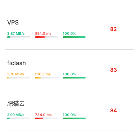
VPS
82
3.87 MB/s
884.0 ms
100.0%
ficlash
83
1.76 MB/s
516.3 ms
100.0%
肥猫云
84
2.99 MB/s
734.0 ms
100.0%