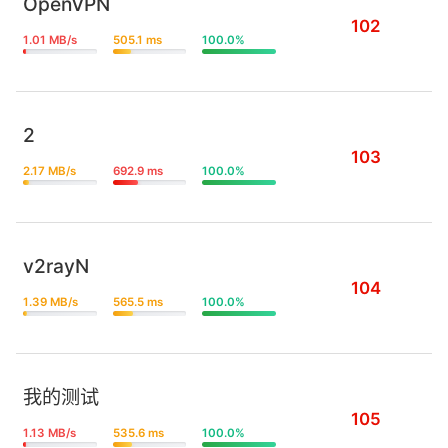
OpenVPN
102
1.01 MB/s
505.1 ms
100.0%
2
103
2.17 MB/s
692.9 ms
100.0%
v2rayN
104
1.39 MB/s
565.5 ms
100.0%
我的测试
105
1.13 MB/s
535.6 ms
100.0%