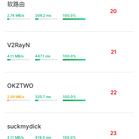
软路由
20
2.74 MB/s
306.2 ms
100.0%
V2RayN
21
4.11 MB/s
447.1 ms
100.0%
OKZTWO
22
2.59 MB/s
325.7 ms
100.0%
suckmydick
23
3.11 MB/s
416.0 ms
100.0%