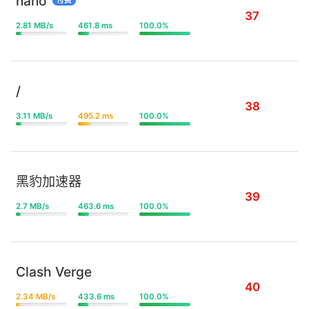
nano
付费
37
2.81 MB/s
461.8 ms
100.0%
/
38
3.11 MB/s
495.2 ms
100.0%
黑豹加速器
39
2.7 MB/s
463.6 ms
100.0%
Clash Verge
40
2.34 MB/s
433.6 ms
100.0%