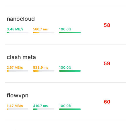
nanocloud
58
3.48 MB/s
586.7 ms
100.0%
clash meta
59
2.67 MB/s
533.9 ms
100.0%
flowvpn
60
1.47 MB/s
419.7 ms
100.0%