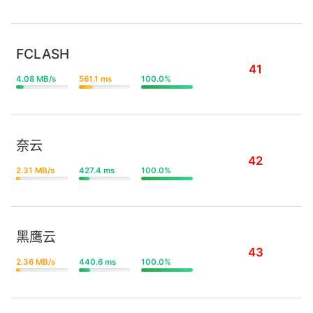
FCLASH
41
4.08 MB/s
561.1 ms
100.0%
奈云
42
2.31 MB/s
427.4 ms
100.0%
黑鹰云
43
2.36 MB/s
440.6 ms
100.0%