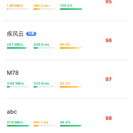
95
1.88 MB/s
582.3 ms
100.0%
疾风云
付费
96
24.1 MB/s
426.4 ms
80.6%
M78
97
3.64 MB/s
335.8 ms
83.3%
abc
98
27.6 MB/s
491.7 ms
94.4%