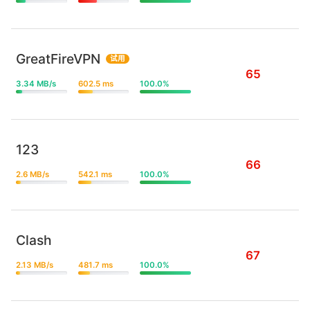
GreatFireVPN
试用
65
3.34 MB/s
602.5 ms
100.0%
123
66
2.6 MB/s
542.1 ms
100.0%
Clash
67
2.13 MB/s
481.7 ms
100.0%