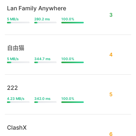
Lan Family Anywhere
3
5 MB/s
280.2 ms
100.0%
自由猫
4
5 MB/s
344.7 ms
100.0%
222
5
4.23 MB/s
342.0 ms
100.0%
ClashX
6