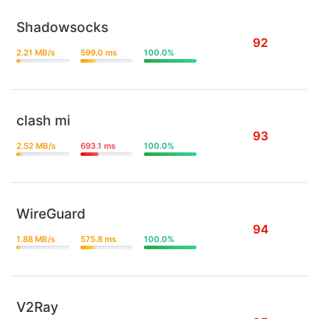
Shadowsocks
92
2.21 MB/s
599.0 ms
100.0%
clash mi
93
2.52 MB/s
693.1 ms
100.0%
WireGuard
94
1.88 MB/s
575.8 ms
100.0%
V2Ray