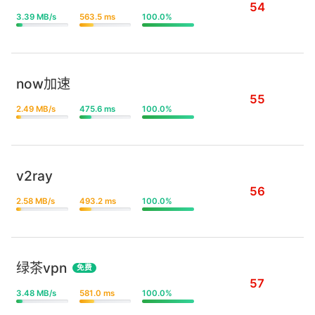
54
3.39 MB/s
563.5 ms
100.0%
now加速
55
2.49 MB/s
475.6 ms
100.0%
v2ray
56
2.58 MB/s
493.2 ms
100.0%
绿茶vpn
免费
57
3.48 MB/s
581.0 ms
100.0%