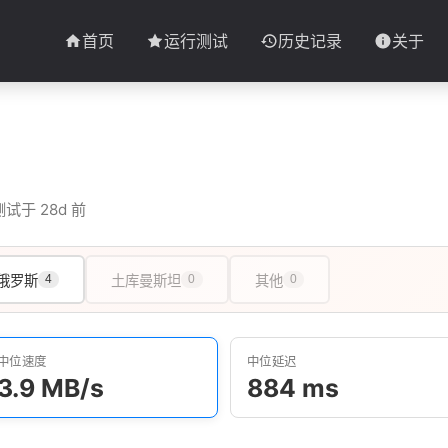
首页
运行测试
历史记录
关于
试于 28d 前
俄罗斯
4
土库曼斯坦
0
其他
0
中位速度
中位延迟
3.9 MB/s
884 ms