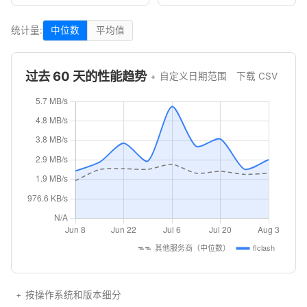
统计量:
中位数
平均值
过去 60 天的性能趋势
自定义日期范围
下载 CSV
按操作系统和版本细分