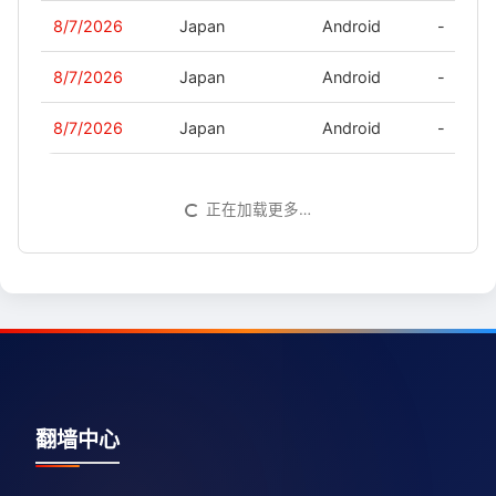
8/7/2026
Japan
Android
-
8/7/2026
Japan
Android
-
8/7/2026
Japan
Android
-
正在加载更多…
翻墙中心