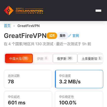
首页
›
GreatFireVPN
GreatFireVPN
🔗 官网
试用
服务
在 4 个国家/地区共 130 次测试 · 最近一次测试于 5h 前
中国大陆
78
伊朗
0
俄罗斯
30
土库曼斯坦
1
总测试数
中位速度
78
3.2 MB/s
中位延迟
中位稳定性
601 ms
100.0%