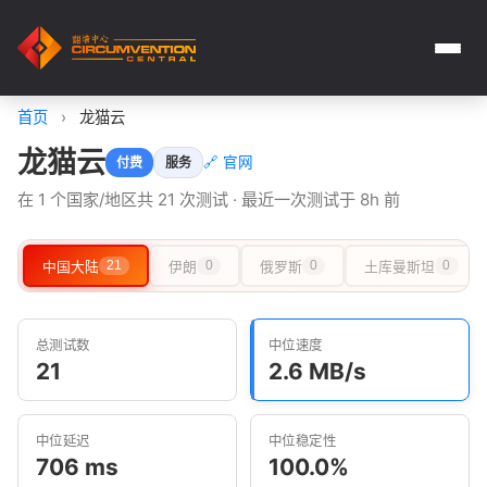
首页
›
龙猫云
龙猫云
🔗 官网
付费
服务
在 1 个国家/地区共 21 次测试 · 最近一次测试于 8h 前
中国大陆
21
伊朗
0
俄罗斯
0
土库曼斯坦
0
总测试数
中位速度
21
2.6 MB/s
中位延迟
中位稳定性
706 ms
100.0%