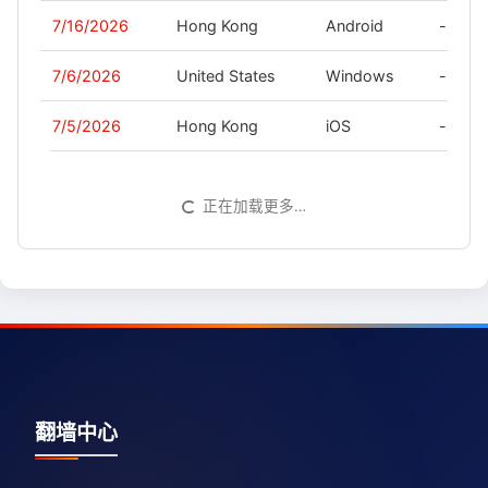
7/16/2026
Hong Kong
Android
-
7/6/2026
United States
Windows
-
7/5/2026
Hong Kong
iOS
-
正在加载更多…
翻墙中心