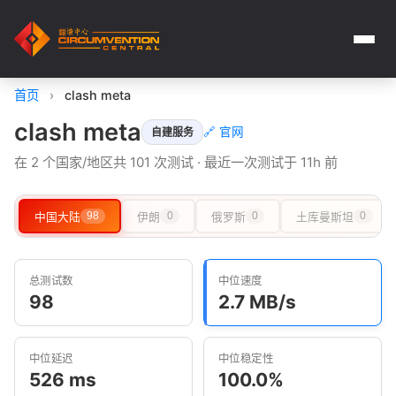
首页
›
clash meta
clash meta
🔗 官网
自建服务
在 2 个国家/地区共 101 次测试 · 最近一次测试于 11h 前
中国大陆
98
伊朗
0
俄罗斯
0
土库曼斯坦
0
总测试数
中位速度
98
2.7 MB/s
中位延迟
中位稳定性
526 ms
100.0%