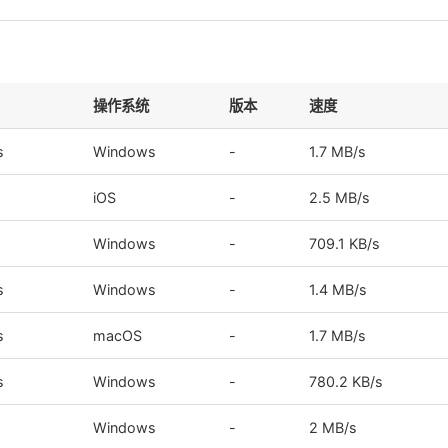
操作系统
版本
速度
s
Windows
-
1.7 MB/s
iOS
-
2.5 MB/s
Windows
-
709.1 KB/s
s
Windows
-
1.4 MB/s
s
macOS
-
1.7 MB/s
s
Windows
-
780.2 KB/s
Windows
-
2 MB/s