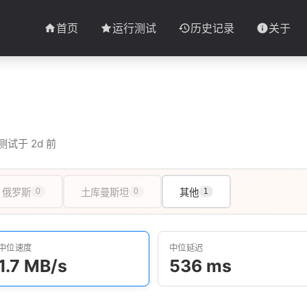
首页
运行测试
历史记录
关于
测试于 2d 前
俄罗斯
0
土库曼斯坦
0
其他
1
中位速度
中位延迟
1.7 MB/s
536 ms