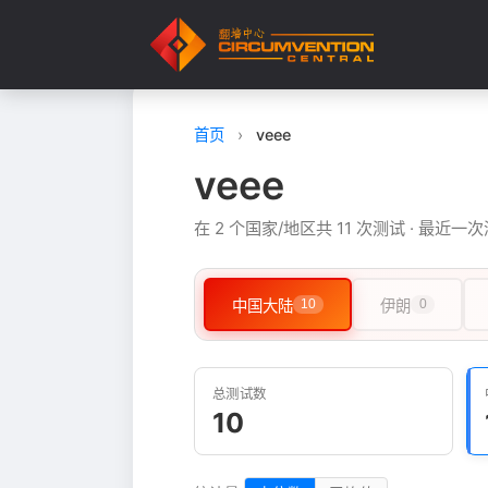
首页
›
veee
veee
在 2 个国家/地区共 11 次测试 · 最近一次
中国大陆
10
伊朗
0
总测试数
10