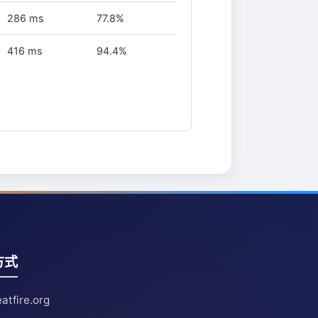
286 ms
77.8%
416 ms
94.4%
方式
atfire.org