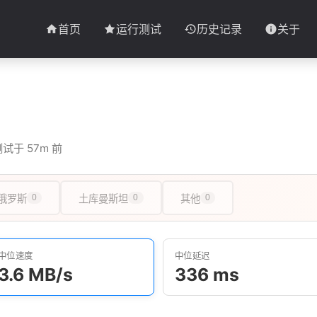
首页
运行测试
历史记录
关于
测试于 57m 前
俄罗斯
0
土库曼斯坦
0
其他
0
中位速度
中位延迟
3.6 MB/s
336 ms