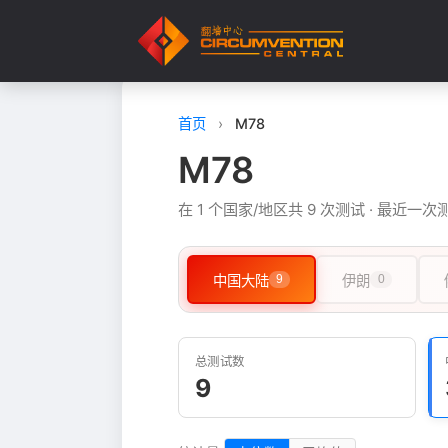
首页
›
M78
M78
在 1 个国家/地区共 9 次测试 · 最近一次
中国大陆
9
伊朗
0
总测试数
9