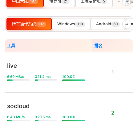
中国大陆
俄罗斯
土库曼斯坦
197
21
5
→
+ 2 更多
所有操作系统
Windows
Android
ma
197
110
60
→
工具
排名
live
1
6.69 MB/s
321.4 ms
100.0%
socloud
2
6.43 MB/s
329.6 ms
100.0%