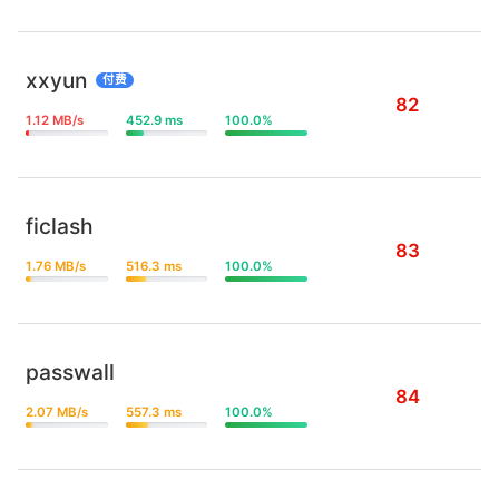
xxyun
付费
82
1.12 MB/s
452.9 ms
100.0%
ficlash
83
1.76 MB/s
516.3 ms
100.0%
passwall
84
2.07 MB/s
557.3 ms
100.0%