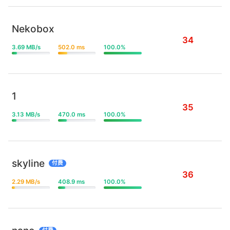
Nekobox
34
3.69 MB/s
502.0 ms
100.0%
1
35
3.13 MB/s
470.0 ms
100.0%
skyline
付费
36
2.29 MB/s
408.9 ms
100.0%