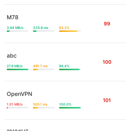
M78
99
3.64 MB/s
335.8 ms
83.3%
abc
100
27.6 MB/s
491.7 ms
94.4%
OpenVPN
101
1.01 MB/s
505.1 ms
100.0%