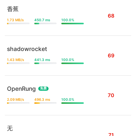
香蕉
68
1.73 MB/s
450.7 ms
100.0%
shadowrocket
69
1.43 MB/s
441.3 ms
100.0%
OpenRung
免费
70
2.09 MB/s
496.3 ms
100.0%
无
71