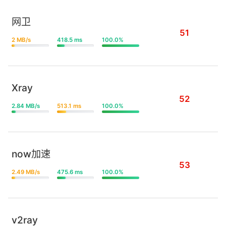
网卫
51
2 MB/s
418.5 ms
100.0%
Xray
52
2.84 MB/s
513.1 ms
100.0%
now加速
53
2.49 MB/s
475.6 ms
100.0%
v2ray