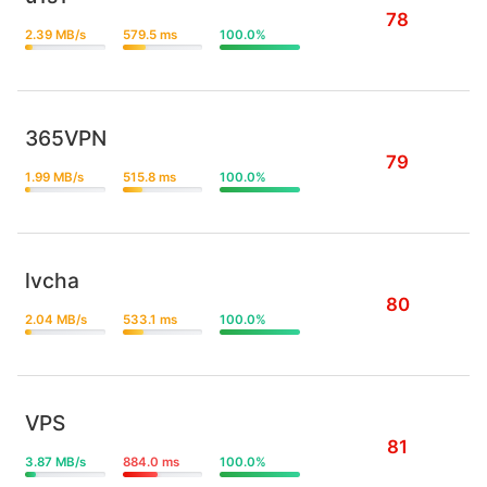
78
2.39 MB/s
579.5 ms
100.0%
365VPN
79
1.99 MB/s
515.8 ms
100.0%
lvcha
80
2.04 MB/s
533.1 ms
100.0%
VPS
81
3.87 MB/s
884.0 ms
100.0%