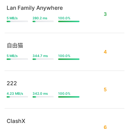
Lan Family Anywhere
3
5 MB/s
280.2 ms
100.0%
自由猫
4
5 MB/s
344.7 ms
100.0%
222
5
4.23 MB/s
342.0 ms
100.0%
ClashX
6