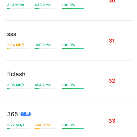
30
3.13 MB/s
438.6 ms
100.0%
sss
31
2.34 MB/s
390.5 ms
100.0%
flclash
32
3.05 MB/s
454.2 ms
100.0%
365
付费
33
3.72 MB/s
504.9 ms
100.0%