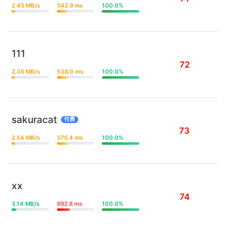
2.45 MB/s
542.9 ms
100.0%
111
72
2.36 MB/s
538.0 ms
100.0%
sakuracat
付费
73
2.54 MB/s
575.4 ms
100.0%
xx
74
3.14 MB/s
692.8 ms
100.0%