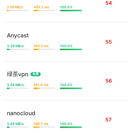
54
2.58 MB/s
493.2 ms
100.0%
Anycast
55
3.39 MB/s
563.5 ms
100.0%
绿茶vpn
免费
56
3.48 MB/s
581.0 ms
100.0%
nanocloud
57
3.48 MB/s
586.7 ms
100.0%