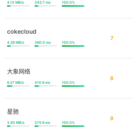
4.13 MB/s
345.7 ms
100.0%
cokecloud
7
4.28 MB/s
380.0 ms
100.0%
大象网络
8
6.27 MB/s
410.6 ms
100.0%
星驰
9
3.93 MB/s
375.9 ms
100.0%