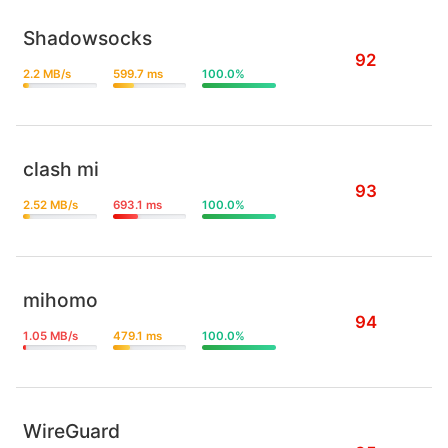
Shadowsocks
92
2.2 MB/s
599.7 ms
100.0%
clash mi
93
2.52 MB/s
693.1 ms
100.0%
mihomo
94
1.05 MB/s
479.1 ms
100.0%
WireGuard