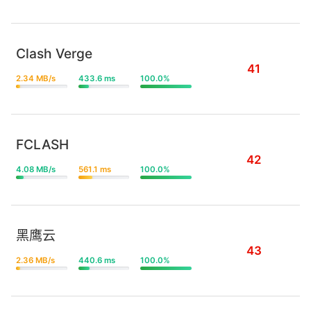
Clash Verge
41
2.34 MB/s
433.6 ms
100.0%
FCLASH
42
4.08 MB/s
561.1 ms
100.0%
黑鹰云
43
2.36 MB/s
440.6 ms
100.0%