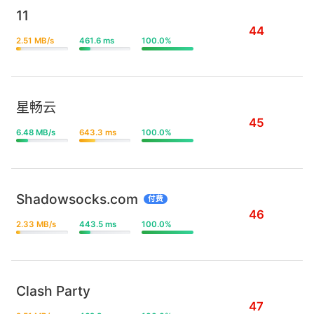
11
44
2.51 MB/s
461.6 ms
100.0%
星畅云
45
6.48 MB/s
643.3 ms
100.0%
Shadowsocks.com
付费
46
2.33 MB/s
443.5 ms
100.0%
Clash Party
47