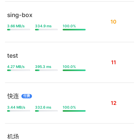
sing-box
10
3.66 MB/s
334.9 ms
100.0%
test
11
4.27 MB/s
395.3 ms
100.0%
快连
付费
12
3.44 MB/s
332.6 ms
100.0%
机场