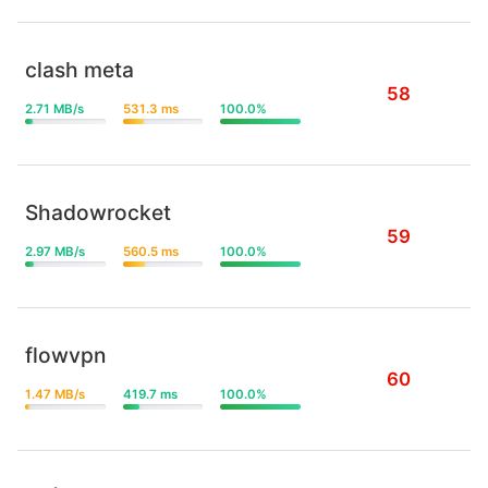
clash meta
58
2.71 MB/s
531.3 ms
100.0%
Shadowrocket
59
2.97 MB/s
560.5 ms
100.0%
flowvpn
60
1.47 MB/s
419.7 ms
100.0%