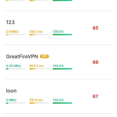
123
65
2.6 MB/s
542.1 ms
100.0%
GreatFireVPN
试用
66
3.35 MB/s
604.0 ms
100.0%
loon
67
3 MB/s
591.0 ms
100.0%