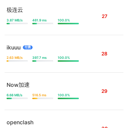
极连云
27
3.87 MB/s
461.9 ms
100.0%
ikuuu
付费
28
2.63 MB/s
397.7 ms
100.0%
Now加速
29
6.68 MB/s
516.5 ms
100.0%
openclash