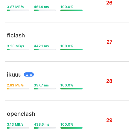
26
3.87 MB/s
461.9 ms
100.0%
flclash
27
3.23 MB/s
442.1 ms
100.0%
ikuuu
پولی
28
2.63 MB/s
397.7 ms
100.0%
openclash
29
3.13 MB/s
438.6 ms
100.0%