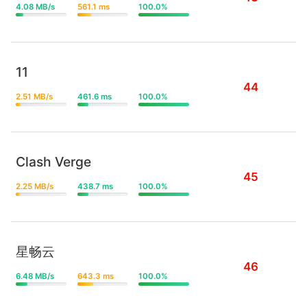
4.08 MB/s
561.1 ms
100.0%
11
44
2.51 MB/s
461.6 ms
100.0%
Clash Verge
45
2.25 MB/s
438.7 ms
100.0%
星畅云
46
6.48 MB/s
643.3 ms
100.0%