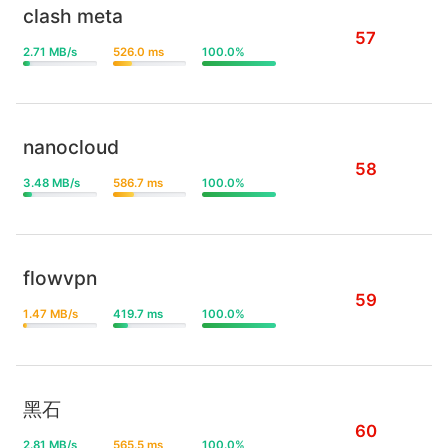
clash meta
57
2.71 MB/s
526.0 ms
100.0%
nanocloud
58
3.48 MB/s
586.7 ms
100.0%
flowvpn
59
1.47 MB/s
419.7 ms
100.0%
黑石
60
2.81 MB/s
565.5 ms
100.0%