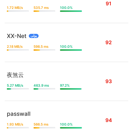
91
1.72 MB/s
535.7 ms
100.0%
XX-Net
پولی
92
2.18 MB/s
598.5 ms
100.0%
夜煞云
93
5.27 MB/s
463.9 ms
97.2%
passwall
94
1.93 MB/s
566.5 ms
100.0%