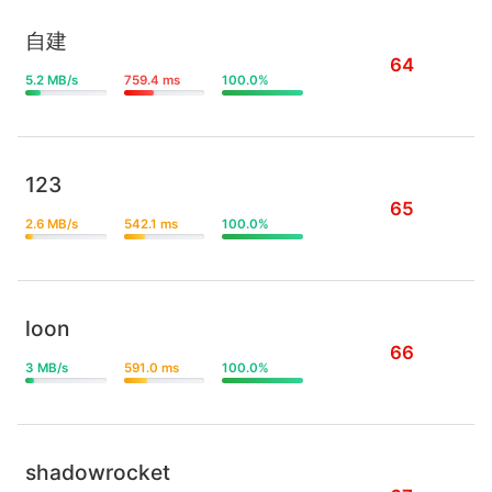
自建
64
5.2 MB/s
759.4 ms
100.0%
123
65
2.6 MB/s
542.1 ms
100.0%
loon
66
3 MB/s
591.0 ms
100.0%
shadowrocket