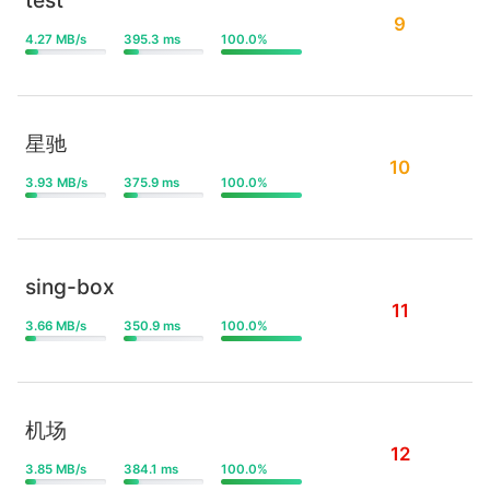
9
4.27 MB/s
395.3 ms
100.0%
星驰
10
3.93 MB/s
375.9 ms
100.0%
sing-box
11
3.66 MB/s
350.9 ms
100.0%
机场
12
3.85 MB/s
384.1 ms
100.0%