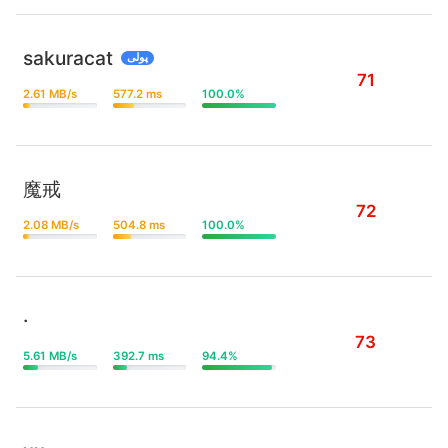
sakuracat
پولی
71
2.61 MB/s
577.2 ms
100.0%
魔戒
72
2.08 MB/s
504.8 ms
100.0%
·
73
5.61 MB/s
392.7 ms
94.4%