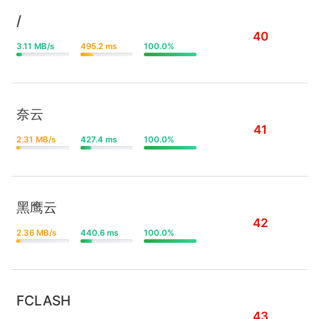
/
40
3.11 MB/s
495.2 ms
100.0%
奈云
41
2.31 MB/s
427.4 ms
100.0%
黑鹰云
42
2.36 MB/s
440.6 ms
100.0%
FCLASH
43