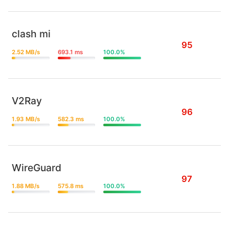
clash mi
95
2.52 MB/s
693.1 ms
100.0%
V2Ray
96
1.93 MB/s
582.3 ms
100.0%
WireGuard
97
1.88 MB/s
575.8 ms
100.0%