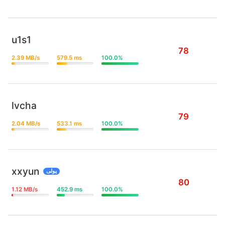
u1s1
78
2.39 MB/s
579.5 ms
100.0%
lvcha
79
2.04 MB/s
533.1 ms
100.0%
xxyun
پولی
80
1.12 MB/s
452.9 ms
100.0%