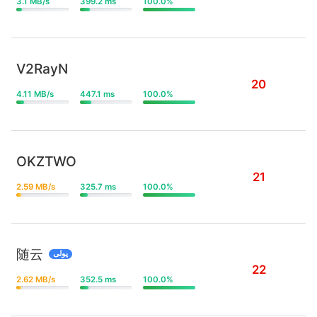
3.1 MB/s
399.2 ms
100.0%
V2RayN
20
4.11 MB/s
447.1 ms
100.0%
OKZTWO
21
2.59 MB/s
325.7 ms
100.0%
随云
پولی
22
2.62 MB/s
352.5 ms
100.0%