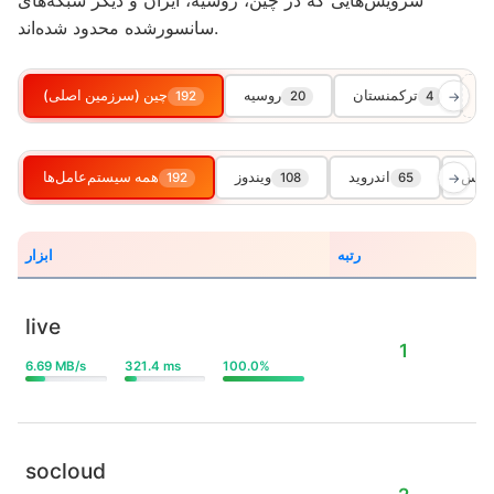
سرویس‌هایی که در چین، روسیه، ایران و دیگر شبکه‌های
سانسورشده محدود شده‌اند.
ترکمنستان
روسیه
چین (سرزمین اصلی)
192
20
4
→
اواس
اندروید
ویندوز
همه سیستم‌عامل‌ها
192
108
65
→
رتبه
ابزار
live
1
6.69 MB/s
321.4 ms
100.0%
socloud