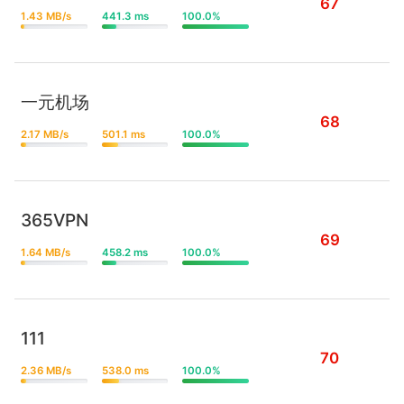
67
1.43 MB/s
441.3 ms
100.0%
一元机场
68
2.17 MB/s
501.1 ms
100.0%
365VPN
69
1.64 MB/s
458.2 ms
100.0%
111
70
2.36 MB/s
538.0 ms
100.0%