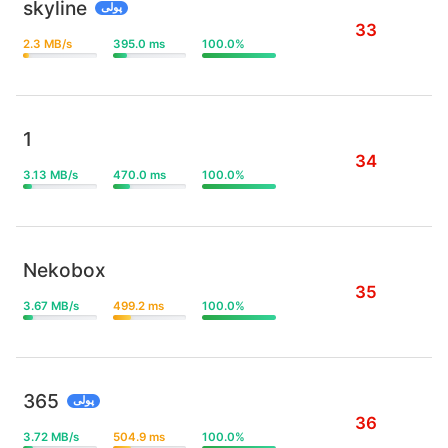
skyline
پولی
33
2.3 MB/s
395.0 ms
100.0%
1
34
3.13 MB/s
470.0 ms
100.0%
Nekobox
35
3.67 MB/s
499.2 ms
100.0%
365
پولی
36
3.72 MB/s
504.9 ms
100.0%