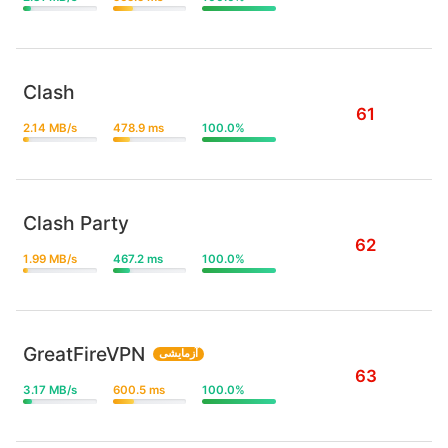
Clash
61
2.14 MB/s
478.9 ms
100.0%
Clash Party
62
1.99 MB/s
467.2 ms
100.0%
GreatFireVPN
آزمایشی
63
3.17 MB/s
600.5 ms
100.0%