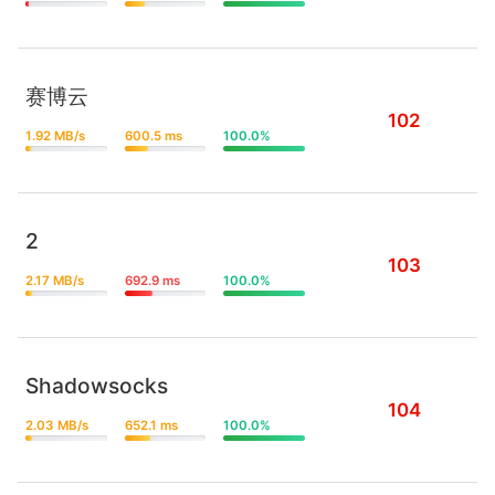
赛博云
102
1.92 MB/s
600.5 ms
100.0%
2
103
2.17 MB/s
692.9 ms
100.0%
Shadowsocks
104
2.03 MB/s
652.1 ms
100.0%