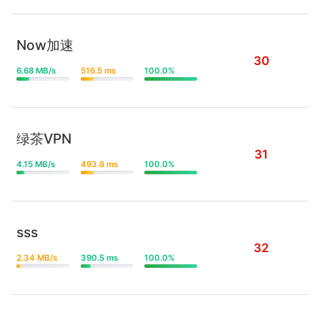
Now加速
30
6.68 MB/s
516.5 ms
100.0%
绿茶VPN
31
4.15 MB/s
493.8 ms
100.0%
sss
32
2.34 MB/s
390.5 ms
100.0%