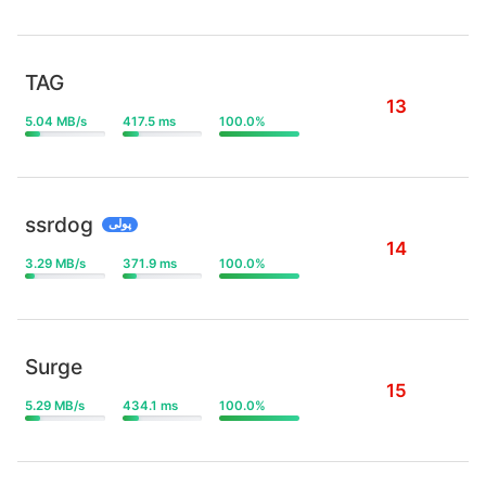
TAG
13
5.04 MB/s
417.5 ms
100.0%
ssrdog
پولی
14
3.29 MB/s
371.9 ms
100.0%
Surge
15
5.29 MB/s
434.1 ms
100.0%