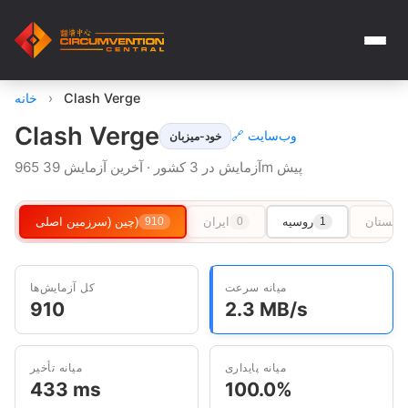
Clash Verge
›
خانه
Clash Verge
🔗 وب‌سایت
خود-میزبان
965 آزمایش در 3 کشور · آخرین آزمایش 39m پیش
کمنستان
روسیه
ایران
چین (سرزمین اصلی)
910
0
1
میانه سرعت
کل آزمایش‌ها
910
2.3 MB/s
میانه پایداری
میانه تأخیر
433 ms
100.0%