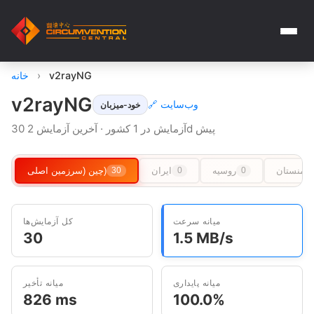
v2rayNG
›
خانه
v2rayNG
🔗 وب‌سایت
خود-میزبان
30 آزمایش در 1 کشور · آخرین آزمایش 2d پیش
رکمنستان
روسیه
ایران
چین (سرزمین اصلی)
30
0
0
میانه سرعت
کل آزمایش‌ها
30
1.5 MB/s
میانه پایداری
میانه تأخیر
826 ms
100.0%