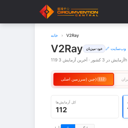
V2Ray
›
خانه
V2Ray
🔗 وب‌سایت
خود-میزبان
ران
چین (سرزمین اصلی)
112
کل آزمایش‌ها
112