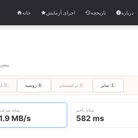
درباره
تاریخچه
اجرای آزمایش
خانه
119 آزمایش در 3 کشور · آخرین آزمایش 3h پیش
سایر
ترکمنستان
روسیه
ای
0
6
0
1
میانه تأخیر
میانه سرعت
1.9 MB/s
582 ms