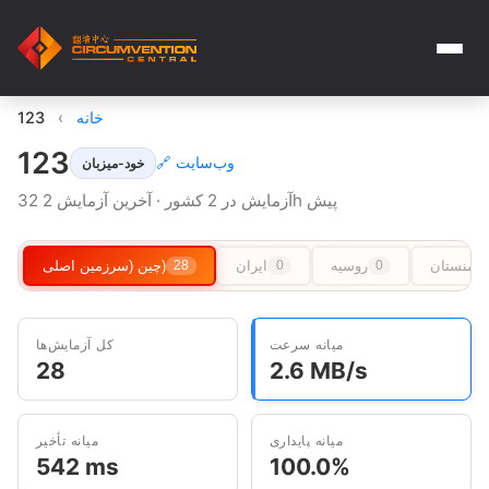
خانه
›
123
123
🔗 وب‌سایت
خود-میزبان
32 آزمایش در 2 کشور · آخرین آزمایش 2h پیش
رکمنستان
روسیه
ایران
چین (سرزمین اصلی)
28
0
0
میانه سرعت
کل آزمایش‌ها
28
2.6 MB/s
میانه پایداری
میانه تأخیر
542 ms
100.0%