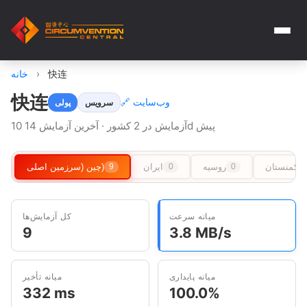
快连
›
خانه
快连
🔗 وب‌سایت
سرویس
پولی
10 آزمایش در 2 کشور · آخرین آزمایش 14d پیش
ترکمنستان
روسیه
ایران
چین (سرزمین اصلی)
9
0
0
میانه سرعت
کل آزمایش‌ها
9
3.8 MB/s
میانه پایداری
میانه تأخیر
332 ms
100.0%