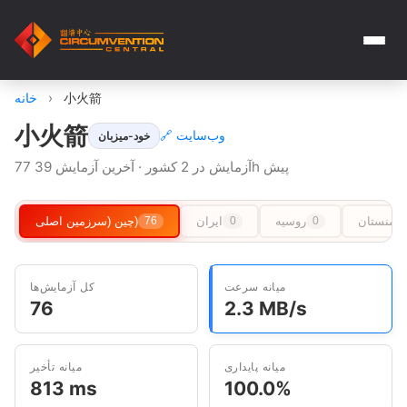
小火箭
›
خانه
小火箭
🔗 وب‌سایت
خود-میزبان
77 آزمایش در 2 کشور · آخرین آزمایش 39h پیش
رکمنستان
روسیه
ایران
چین (سرزمین اصلی)
76
0
0
میانه سرعت
کل آزمایش‌ها
76
2.3 MB/s
میانه پایداری
میانه تأخیر
813 ms
100.0%