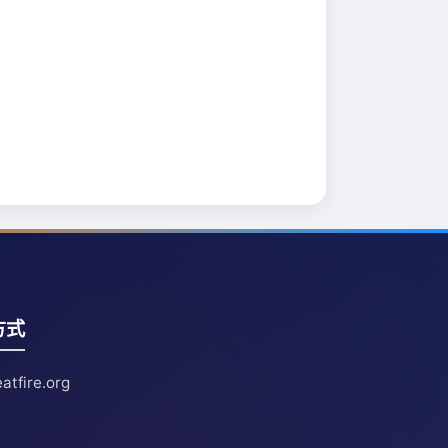
方式
atfire.org