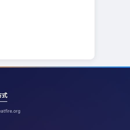
方式
atfire.org