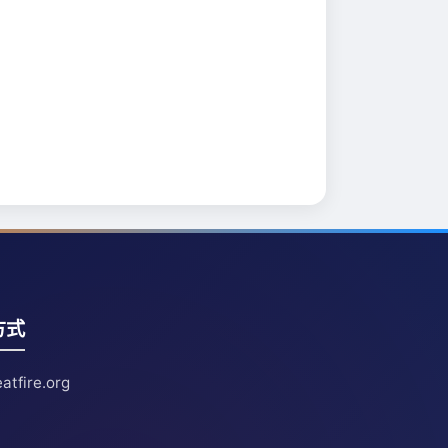
方式
atfire.org