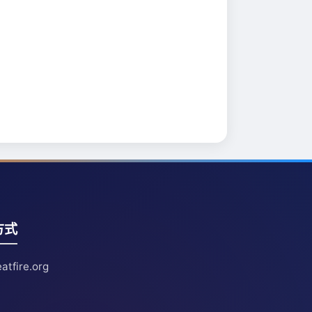
方式
atfire.org