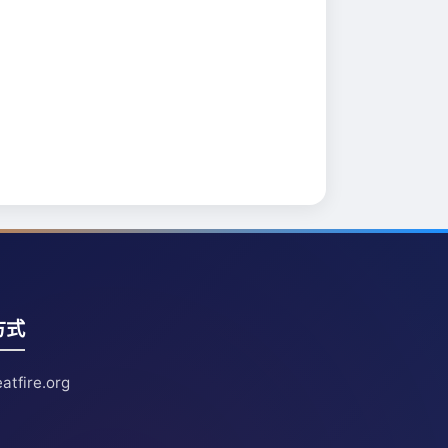
方式
atfire.org