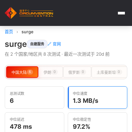
首页
›
surge
surge
🔗 官网
自建服务
在 2 个国家/地区共 8 次测试 · 最近一次测试于 20d 前
中国大陆
6
伊朗
0
俄罗斯
0
土库曼斯坦
0
总测试数
中位速度
6
1.3 MB/s
中位延迟
中位稳定性
478 ms
97.2%