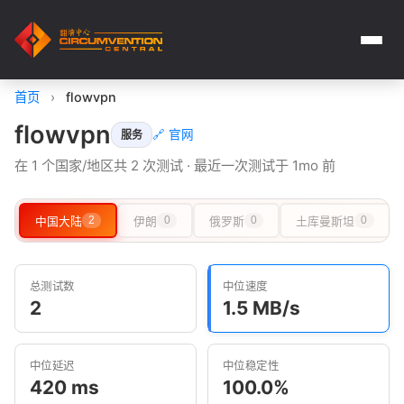
首页
›
flowvpn
flowvpn
🔗 官网
服务
在 1 个国家/地区共 2 次测试 · 最近一次测试于 1mo 前
中国大陆
2
伊朗
0
俄罗斯
0
土库曼斯坦
0
总测试数
中位速度
2
1.5 MB/s
中位延迟
中位稳定性
420 ms
100.0%