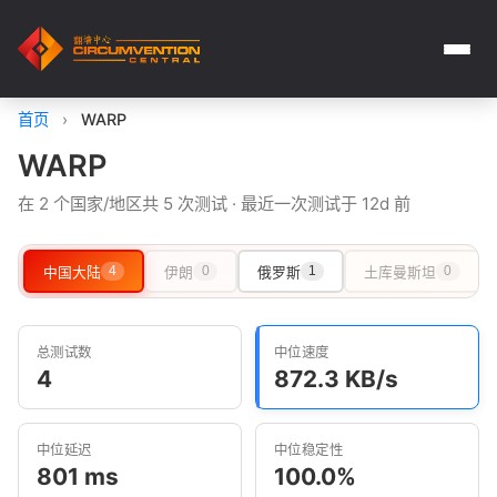
首页
›
WARP
WARP
在 2 个国家/地区共 5 次测试 · 最近一次测试于 12d 前
中国大陆
4
伊朗
0
俄罗斯
1
土库曼斯坦
0
总测试数
中位速度
4
872.3 KB/s
中位延迟
中位稳定性
801 ms
100.0%