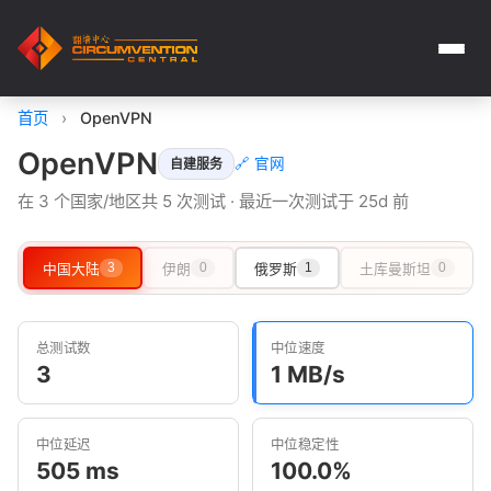
首页
›
OpenVPN
OpenVPN
🔗 官网
自建服务
在 3 个国家/地区共 5 次测试 · 最近一次测试于 25d 前
中国大陆
3
伊朗
0
俄罗斯
1
土库曼斯坦
0
总测试数
中位速度
3
1 MB/s
中位延迟
中位稳定性
505 ms
100.0%