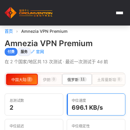
首页
›
Amnezia VPN Premium
Amnezia VPN Premium
🔗 官网
付费
服务
在 2 个国家/地区共 13 次测试 · 最近一次测试于 4d 前
中国大陆
2
伊朗
0
俄罗斯
11
土库曼斯坦
0
总测试数
中位速度
2
696.1 KB/s
中位延迟
中位稳定性