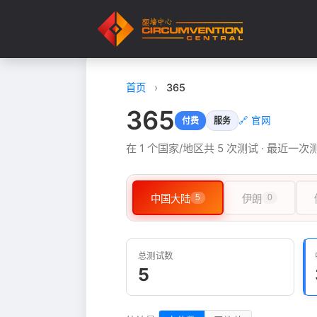
首页
›
365
365
🔗 官网
付费
服务
在 1 个国家/地区共 5 次测试 · 最近一次测
中国大陆
5
伊朗
0
总测试数
5