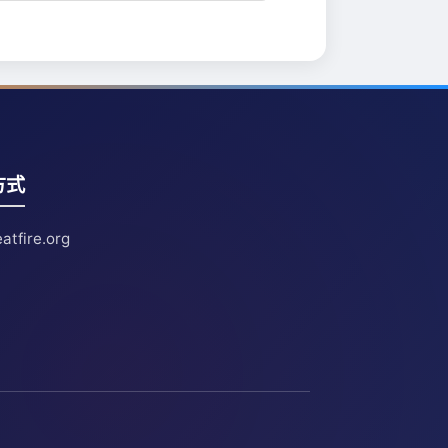
方式
atfire.org