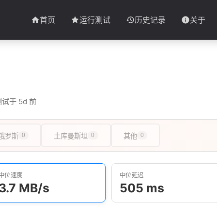
首页
运行测试
历史记录
关于
试于 5d 前
俄罗斯
0
土库曼斯坦
0
其他
0
中位速度
中位延迟
3.7 MB/s
505 ms