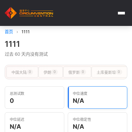
首页
›
1111
1111
过去 60 天内没有测试
中国大陆
0
伊朗
0
俄罗斯
0
土库曼斯坦
0
总测试数
中位速度
0
N/A
中位延迟
中位稳定性
N/A
N/A