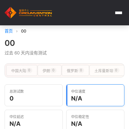
首页
›
00
00
过去 60 天内没有测试
中国大陆
0
伊朗
0
俄罗斯
0
土库曼斯坦
0
总测试数
中位速度
0
N/A
中位延迟
中位稳定性
N/A
N/A