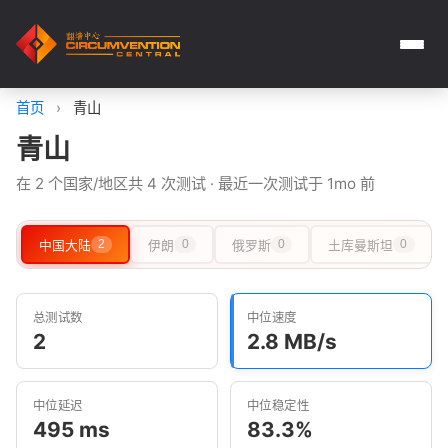
首页
›
青山
青山
在 2 个国家/地区共 4 次测试 · 最近一次测试于 1mo 前
中国大陆
2
伊朗
0
俄罗斯
0
土库曼斯坦
0
总测试数
中位速度
2
2.8 MB/s
中位延迟
中位稳定性
495 ms
83.3%