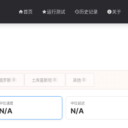
首页
运行测试
历史记录
关于
俄罗斯
0
土库曼斯坦
0
其他
0
中位速度
中位延迟
N/A
N/A