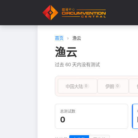
首页
›
渔云
渔云
过去 60 天内没有测试
中国大陆
0
伊朗
0
总测试数
0