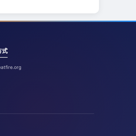
方式
atfire.org