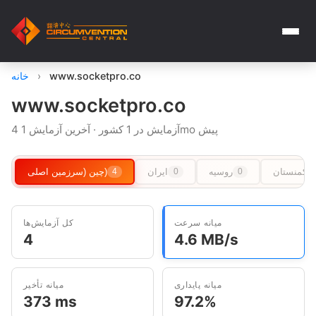
www.socketpro.co
›
خانه
www.socketpro.co
4 آزمایش در 1 کشور · آخرین آزمایش 1mo پیش
ترکمنستان
روسیه
ایران
چین (سرزمین اصلی)
4
0
0
میانه سرعت
کل آزمایش‌ها
4
4.6 MB/s
میانه پایداری
میانه تأخیر
373 ms
97.2%