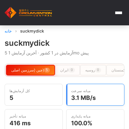
suckmydick
›
خانه
suckmydick
5 آزمایش در 1 کشور · آخرین آزمایش 1mo پیش
ترکمنستان
روسیه
ایران
چین (سرزمین اصلی)
5
0
0
میانه سرعت
کل آزمایش‌ها
5
3.1 MB/s
میانه پایداری
میانه تأخیر
416 ms
100.0%