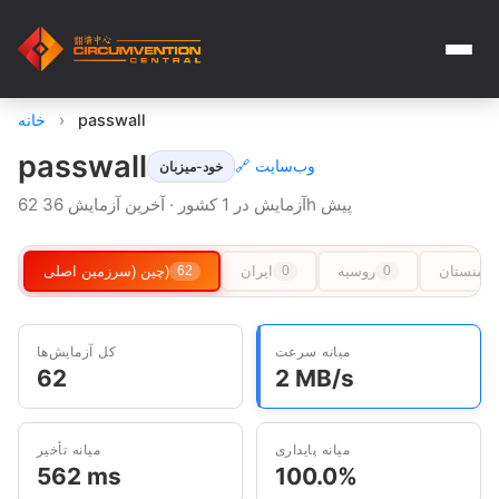
passwall
›
خانه
passwall
🔗 وب‌سایت
خود-میزبان
62 آزمایش در 1 کشور · آخرین آزمایش 36h پیش
رکمنستان
روسیه
ایران
چین (سرزمین اصلی)
62
0
0
میانه سرعت
کل آزمایش‌ها
62
2 MB/s
میانه پایداری
میانه تأخیر
562 ms
100.0%