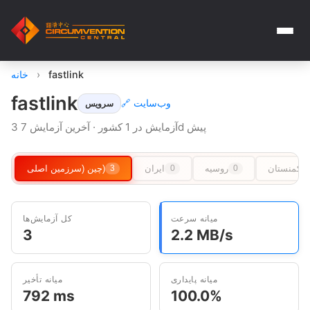
fastlink
›
خانه
fastlink
🔗 وب‌سایت
سرویس
3 آزمایش در 1 کشور · آخرین آزمایش 7d پیش
ترکمنستان
روسیه
ایران
چین (سرزمین اصلی)
3
0
0
میانه سرعت
کل آزمایش‌ها
3
2.2 MB/s
میانه پایداری
میانه تأخیر
792 ms
100.0%