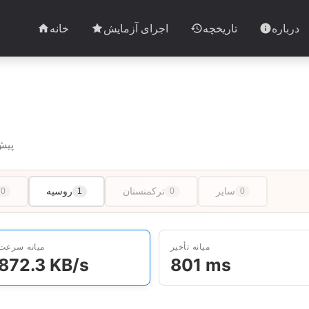
درباره
تاریخچه
اجرای آزمایش
خانه
5 آزمایش در 2 کشور · آخرین آزم
سایر
ترکمنستان
روسیه
0
1
0
0
میانه تأخیر
میانه سرعت
872.3 KB/s
801 ms