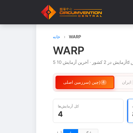
WARP
›
خانه
WARP
ایش 10d پیش
ایران
چین (سرزمین اصلی)
4
کل آزمایش‌ها
4