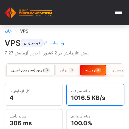
VPS
›
خانه
VPS
🔗 وب‌سایت
خود-میزبان
7 آزمایش در 2 کشور · آخرین آزمایش 27d پیش
ترکمنستان
روسیه
ایران
چین (سرزمین اصلی)
3
0
4
میانه سرعت
کل آزمایش‌ها
4
1016.5 KB/s
میانه پایداری
میانه تأخیر
306 ms
100.0%