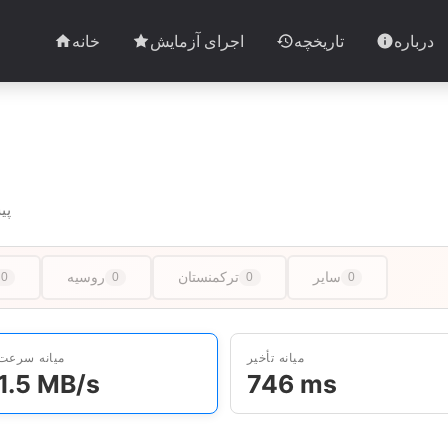
درباره
تاریخچه
اجرای آزمایش
خانه
7 آزمایش در 1 کش
سایر
ترکمنستان
روسیه
0
0
0
0
میانه تأخیر
میانه سرعت
1.5 MB/s
746 ms