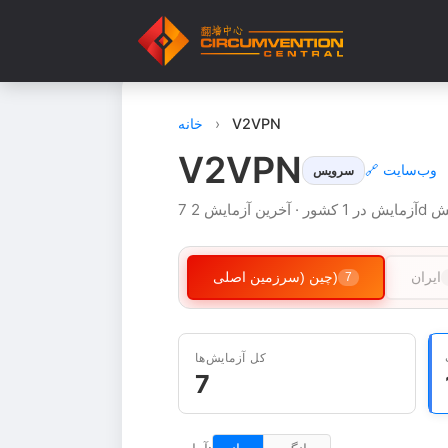
V2VPN
›
خانه
V2VPN
🔗 وب‌سایت
سرویس
ور · آخرین آزمایش 2d پیش
ایران
چین (سرزمین اصلی)
7
کل آزمایش‌ها
7