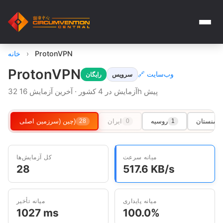
ProtonVPN
›
خانه
ProtonVPN
🔗 وب‌سایت
سرویس
رایگان
32 آزمایش در 4 کشور · آخرین آزمایش 16h پیش
رکمنستان
روسیه
ایران
چین (سرزمین اصلی)
28
0
1
میانه سرعت
کل آزمایش‌ها
28
517.6 KB/s
میانه پایداری
میانه تأخیر
1027 ms
100.0%