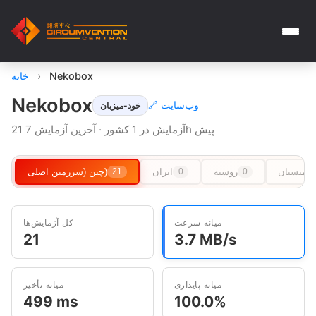
Nekobox
›
خانه
Nekobox
🔗 وب‌سایت
خود-میزبان
21 آزمایش در 1 کشور · آخرین آزمایش 7h پیش
رکمنستان
روسیه
ایران
چین (سرزمین اصلی)
21
0
0
میانه سرعت
کل آزمایش‌ها
21
3.7 MB/s
میانه پایداری
میانه تأخیر
499 ms
100.0%