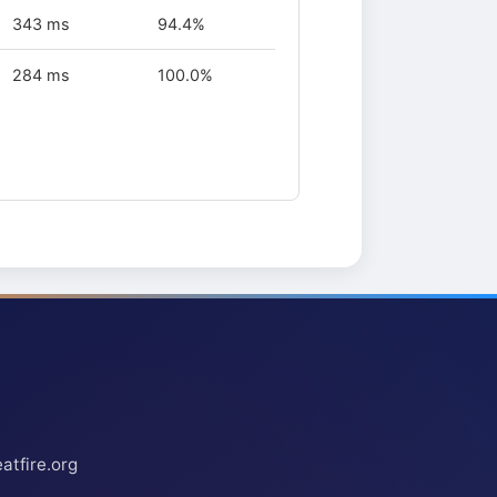
343 ms
94.4%
284 ms
100.0%
atfire.org