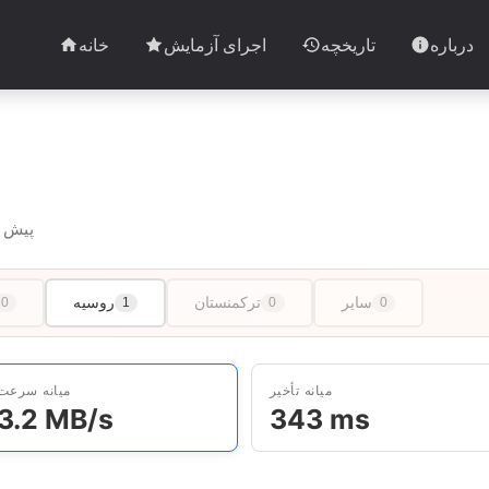
درباره
تاریخچه
اجرای آزمایش
خانه
10 آزمایش در 2 کشور · آخرین آزمایش 1mo پیش
سایر
ترکمنستان
روسیه
0
1
0
0
میانه تأخیر
میانه سرعت
3.2 MB/s
343 ms