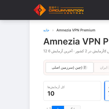
Amnezia VPN Premium
›
خانه
Amnezia VPN 
مایش 6d پیش
ایران
چین (سرزمین اصلی)
2
کل آزمایش‌ها
10