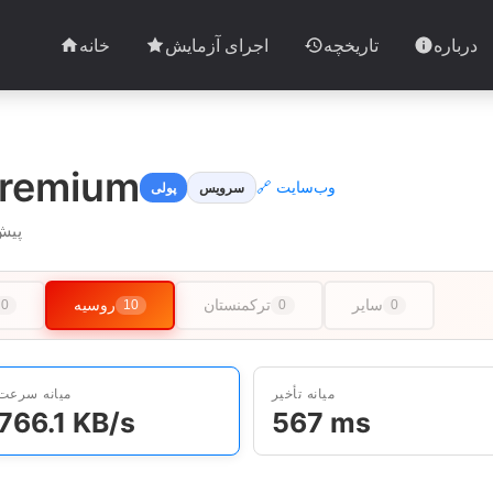
درباره
تاریخچه
اجرای آزمایش
خانه
Premium
🔗 وب‌سایت
سرویس
پولی
12 آزمایش در 2 کشور · آخرین آز
سایر
ترکمنستان
روسیه
0
10
0
0
میانه تأخیر
میانه سرعت
766.1 KB/s
567 ms