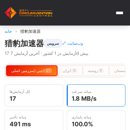
猎豹加速器
›
خانه
猎豹加速器
🔗 وب‌سایت
سرویس
17 آزمایش در 1 کشور · آخرین آزمایش 7d پیش
رکمنستان
روسیه
ایران
چین (سرزمین اصلی)
17
0
0
میانه سرعت
کل آزمایش‌ها
17
1.8 MB/s
میانه پایداری
میانه تأخیر
491 ms
100.0%