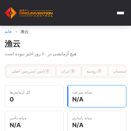
渔云
›
خانه
渔云
هیچ آزمایشی در ۶۰ روز اخیر نبوده است
ترکمنستان
روسیه
ایران
چین (سرزمین اصلی)
0
0
0
میانه سرعت
کل آزمایش‌ها
0
N/A
میانه پایداری
میانه تأخیر
N/A
N/A