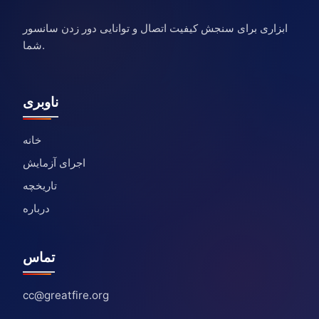
ابزاری برای سنجش کیفیت اتصال و توانایی دور زدن سانسور
شما.
ناوبری
خانه
اجرای آزمایش
تاریخچه
درباره
تماس
cc@greatfire.org