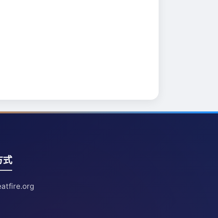
方式
atfire.org