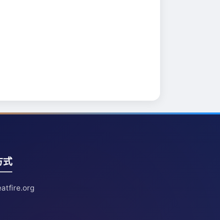
方式
atfire.org