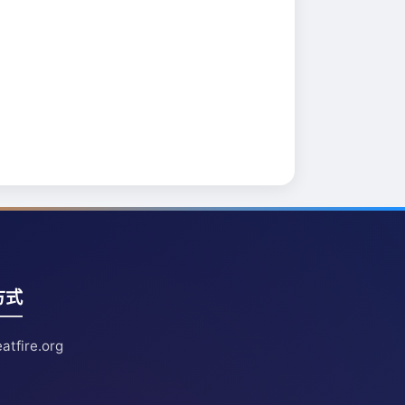
方式
atfire.org