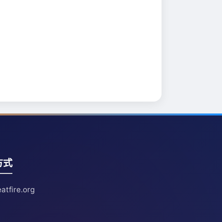
方式
atfire.org