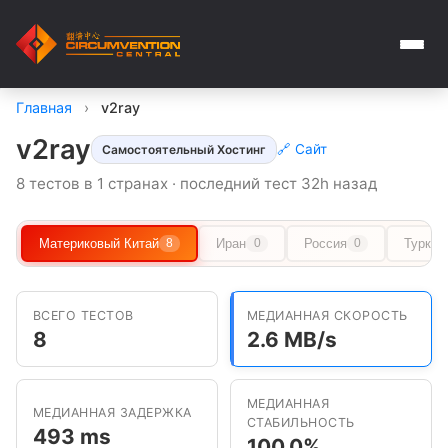
Главная
›
v2ray
v2ray
🔗 Сайт
Самостоятельный Хостинг
8 тестов в 1 странах · последний тест 32h назад
Материковый Китай
Иран
Россия
Туркме
8
0
0
ВСЕГО ТЕСТОВ
МЕДИАННАЯ СКОРОСТЬ
8
2.6 MB/s
МЕДИАННАЯ
МЕДИАННАЯ ЗАДЕРЖКА
СТАБИЛЬНОСТЬ
493 ms
100.0%